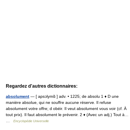
Regardez d'autres dictionnaires:
absolument
— [ apsɔlymɑ̃ ] adv. • 1225; de absolu 1 ♦ D une
manière absolue, qui ne souffre aucune réserve. Il refuse
absolument votre offre; d obéir. Il veut absolument vous voir (cf. À
tout prix). Il faut absolument le prévenir. 2 ♦ (Avec un adj.) Tout à…
…
Encyclopédie Universelle