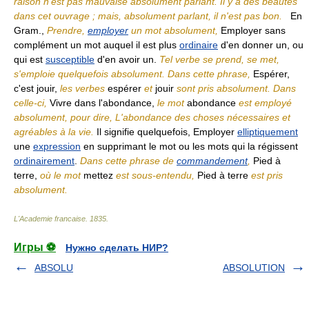
raison n'est pas mauvaise absolument parlant. Il y a des beautés
dans cet ouvrage ; mais, absolument parlant, il n'est pas bon.
En
Gram.,
Prendre,
employer
un mot absolument,
Employer sans
complément un mot auquel il est plus
ordinaire
d'en donner un, ou
qui est
susceptible
d'en avoir un.
Tel verbe se prend, se met,
s'emploie quelquefois absolument. Dans cette phrase,
Espérer,
c'est jouir,
les verbes
espérer
et
jouir
sont pris absolument. Dans
celle-ci,
Vivre dans l'abondance,
le mot
abondance
est employé
absolument, pour dire, L'abondance des choses nécessaires et
agréables à la vie.
Il signifie quelquefois, Employer
elliptiquement
une
expression
en supprimant le mot ou les mots qui la régissent
ordinairement
.
Dans cette phrase de
commandement
,
Pied à
terre,
où le mot
mettez
est sous-entendu,
Pied à terre
est pris
absolument.
L'Academie francaise
.
1835
.
Игры ⚽
Нужно сделать НИР?
ABSOLU
ABSOLUTION