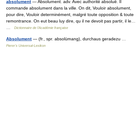
absolument
— Absolument. adv. Avec authorité absoluë. Il
commande absolument dans la ville. On dit, Vouloir absolument,
pour dire, Vouloir determinément, malgré toute opposition & toute
remontrance. On eut beau luy dire, qu il ne devoit pas partir, il le…
…
Dictionnaire de l'Académie française
Absolument
— (fr., spr. absolümang), durchaus geradezu …
Pierer's Universal-Lexikon