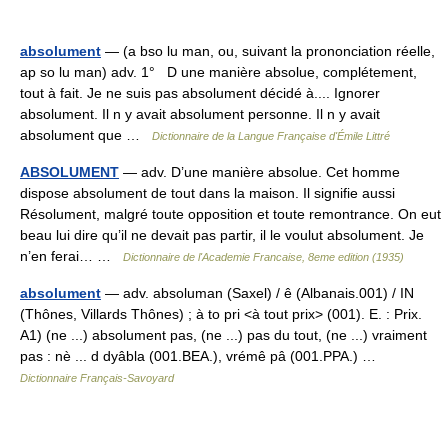
absolument
— (a bso lu man, ou, suivant la prononciation réelle,
ap so lu man) adv. 1° D une manière absolue, complétement,
tout à fait. Je ne suis pas absolument décidé à.... Ignorer
absolument. Il n y avait absolument personne. Il n y avait
absolument que …
Dictionnaire de la Langue Française d'Émile Littré
ABSOLUMENT
— adv. D’une manière absolue. Cet homme
dispose absolument de tout dans la maison. Il signifie aussi
Résolument, malgré toute opposition et toute remontrance. On eut
beau lui dire qu’il ne devait pas partir, il le voulut absolument. Je
n’en ferai… …
Dictionnaire de l'Academie Francaise, 8eme edition (1935)
absolument
— adv. absoluman (Saxel) / ê (Albanais.001) / IN
(Thônes, Villards Thônes) ; à to pri <à tout prix> (001). E. : Prix.
A1) (ne ...) absolument pas, (ne ...) pas du tout, (ne ...) vraiment
pas : nè ... d dyâbla (001.BEA.), vrémê pâ (001.PPA.) …
Dictionnaire Français-Savoyard