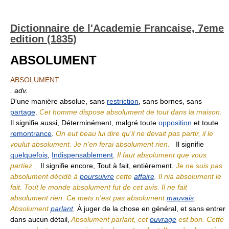
Dictionnaire de l'Academie Francaise, 7eme
edition (1835)
ABSOLUMENT
ABSOLUMENT
. adv.
D'une manière absolue, sans
restriction
, sans bornes, sans
partage
.
Cet homme dispose absolument de tout dans la maison.
Il signifie aussi, Déterminément, malgré toute
opposition
et toute
remontrance
.
On eut beau lui dire qu'il ne devait pas partir, il le
voulut absolument. Je n'en ferai absolument rien.
Il signifie
quelquefois
,
Indispensablement
.
Il faut absolument que vous
partiez.
Il signifie encore, Tout à fait, entièrement.
Je ne suis pas
absolument décidé à
poursuivre
cette
affaire
. Il nia absolument le
fait. Tout le monde absolument fut de cet avis. Il ne fait
absolument rien. Ce mets n'est pas absolument
mauvais
.
Absolument
parlant
,
À juger de la chose en général, et sans entrer
dans aucun détail,
Absolument parlant, cet
ouvrage
est bon. Cette